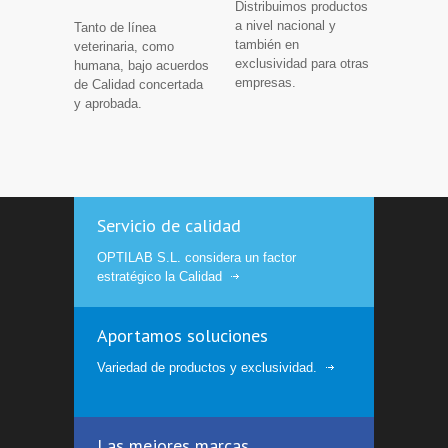
Distribuimos productos
a nivel nacional y
Tanto de línea
también en
veterinaria, como
exclusividad para otras
humana, bajo acuerdos
empresas.
de Calidad concertada
y aprobada.
Servicio de calidad
OPTILAB S.L. considera un factor
estratégico la Calidad
Aportamos soluciones
Variedad de productos y exclusividad.
Las mejores marcas